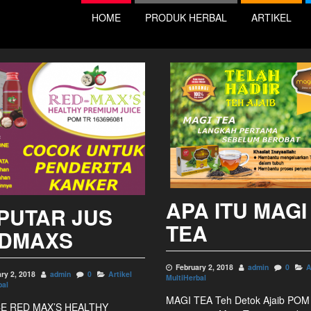
HOME
PRODUK HERBAL
ARTIKEL
APA ITU MAGI
PUTAR JUS
TEA
DMAXS
February 2, 2018
admin
0
A
ry 2, 2018
admin
0
Artikel
MultiHerbal
bal
MAGI TEA Teh Detok Ajaib POM
CE RED MAX’S HEALTHY