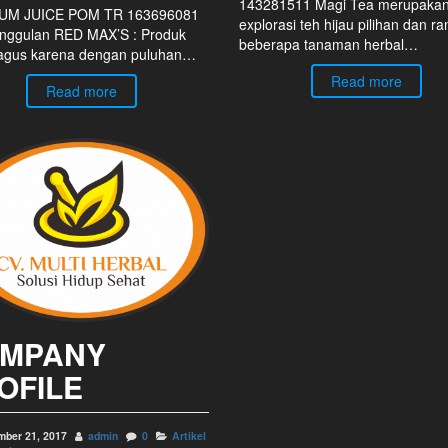
143281511 Magi Tea merupaka
UM JUICE POM TR 163696081
explorasi teh hijau pilihan dan 
ggulan RED MAX’S : Produk
beberapa tanaman herbal…
bagus karena dengan puluhan…
Read more
Read more
MPANY
OFILE
mber 21, 2017
admin
0
Artikel