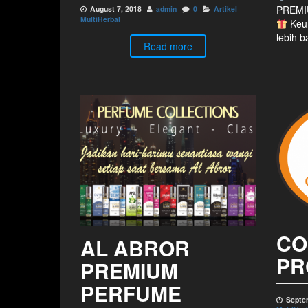
PREMI
August 7, 2018
admin
0
Artikel
MultiHerbal
Keun
lebih 
Read more
CO
AL ABROR
PR
PREMIUM
PERFUME
Septe