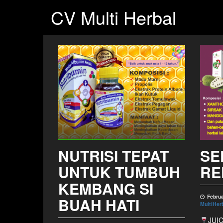
CV Multi Herbal
NUTRISI TEPAT
SE
UNTUK TUMBUH
RE
KEMBANG SI
Februa
BUAH HATI
MultiHer
JUI