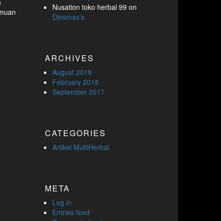
n
Nusation toko herbal 99
on
ramuan
Djosmax’s
ARCHIVES
August 2018
February 2018
September 2017
CATEGORIES
Artikel MultiHerbal
META
Log in
Entries feed