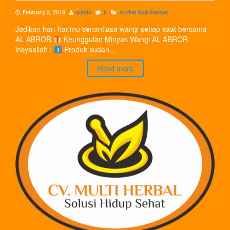
February 2, 2018
admin
0
Artikel MultiHerbal
Jadikan hari-harimu senantiasa wangi setiap saat bersama
AL ABROR
Keunggulan Minyak Wangi AL ABROR
insyaallah :
Produk sudah…
Read more